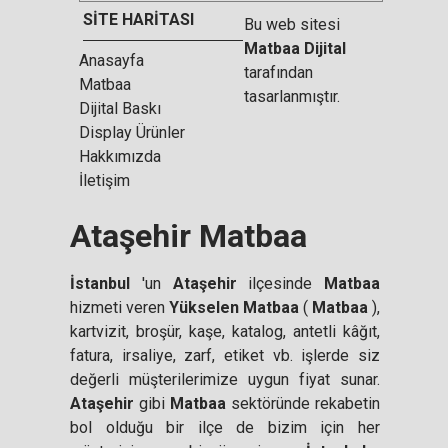
SİTE HARİTASI
Bu web sitesi
Matbaa Dijital
Anasayfa
tarafından
Matbaa
tasarlanmıştır.
Dijital Baskı
Display Ürünler
Hakkımızda
İletişim
Ataşehir Matbaa
İstanbul
'un
Ataşehir
ilçesinde
Matbaa
hizmeti veren
Yükselen
Matbaa
(
Matbaa
),
kartvizit, broşür, kaşe, katalog, antetli k
â
ğıt,
fatura, irsaliye, zarf, etiket vb. işlerde siz
değerli müşterilerimize uygun fiyat sunar.
Ataşehir
gibi
Matbaa
sektöründe rekabetin
bol olduğu bir ilçe de bizim için her